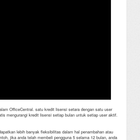
lam OfficeCentral. satu kredit lisensi setara dengan satu user
s mengurangi kredit lisensi setiap bulan untuk setiap user aktif.
patkan lebih banyak fleksibilitas dalam hal penambahan atau
toh, jika anda telah membeli pengguna 5 selama 12 bulan, anda