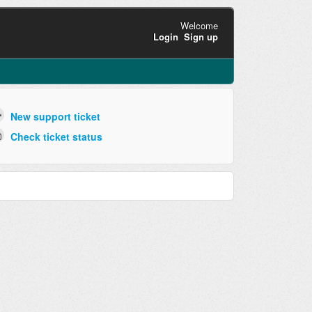
Welcome
Login
Sign up
New support ticket
Check ticket status