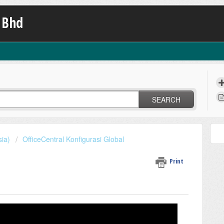
 Bhd
SEARCH
sia)
OfficeCentral Konfigurasi Global
Print