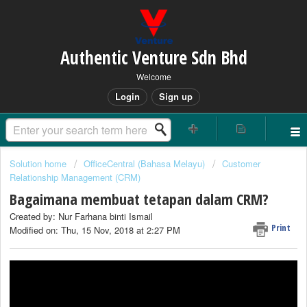
Authentic Venture Sdn Bhd
Welcome
Login
Sign up
Solution home
OfficeCentral (Bahasa Melayu)
Customer
Relationship Management (CRM)
Bagaimana membuat tetapan dalam CRM?
Created by: Nur Farhana binti Ismail
Print
Modified on: Thu, 15 Nov, 2018 at 2:27 PM