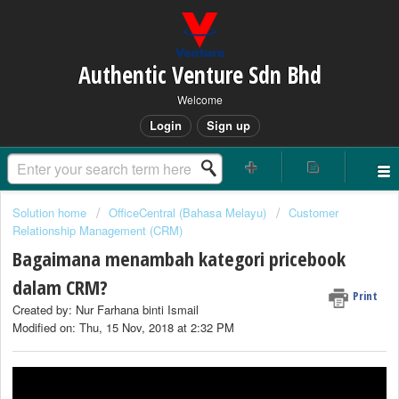
Authentic Venture Sdn Bhd
Welcome
Login
Sign up
Solution home
OfficeCentral (Bahasa Melayu)
Customer
Relationship Management (CRM)
Bagaimana menambah kategori pricebook
dalam CRM?
Print
Created by: Nur Farhana binti Ismail
Modified on: Thu, 15 Nov, 2018 at 2:32 PM