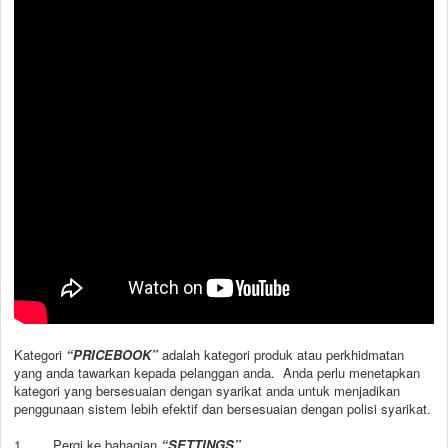
Kategori
“PRICEBOOK”
adalah kategori produk atau perkhidmatan
yang anda tawarkan kepada pelanggan anda. Anda perlu menetapkan
kategori yang bersesuaian dengan syarikat anda untuk menjadikan
penggunaan sistem lebih efektif dan bersesuaian dengan polisi syarikat.
1. Pergi ke bahagian
“SETTINGS”