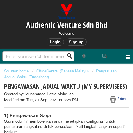
Authentic Venture Sdn Bhd
Welcome
Login
Sign up
Solution home
OfficeCentral (Bahasa Melayu)
Pengurusan
Jadual Waktu (Timesheet)
PENGAWASAN JADUAL WAKTU (MY SUPERVISEES)
Created by: Muhammad Haziq Mohd Isa
Print
Modified on: Tue, 21 Sep, 2021 at 3:26 PM
1) Pengawasan Saya
Sub modul ini membolehkan anda menetapkan konfigurasi untuk
pemasaran rangkaian. Untuk persediaan, ikuti langkah-langkah seperti
berikut: -