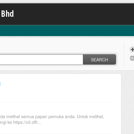
 Bhd
SEARCH
)
nda melihat semua papan pemuka anda. Untuk melihat,
gi ke https://v2.offi...