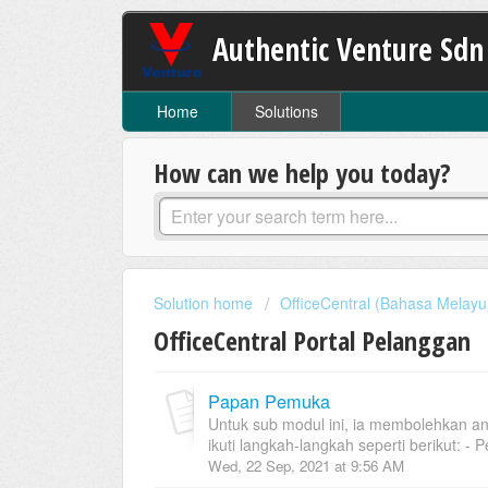
Authentic Venture Sdn
Home
Solutions
How can we help you today?
Solution home
OfficeCentral (Bahasa Melayu
OfficeCentral Portal Pelanggan
Papan Pemuka
Untuk sub modul ini, ia membolehkan a
ikuti langkah-langkah seperti berikut: - Per
Wed, 22 Sep, 2021 at 9:56 AM