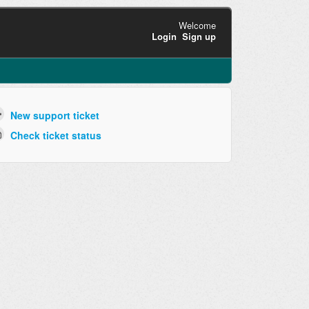
Welcome
Login
Sign up
New support ticket
Check ticket status