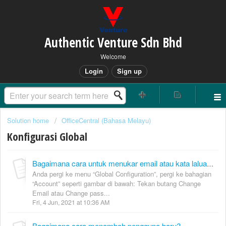
Authentic Venture Sdn Bhd
Welcome
Login
Sign up
Solution home
OfficeCentral (Bahasa Melayu)
Konfigurasi Global
Bagaimana cara untuk menukar email atau kata laluan?
Anda pergi ke menu “Global Configuration”, pergi ke bahagian
“Account” seperti gambar di bawah: Tekan butang Change
Email atau Change pass...
Fri, 4 Jun, 2021 at 10:36 AM
Bagaimana cara menambah pengguna baru?